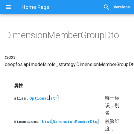
Home Page
Versions
DimensionMemberGroupDto
class
deepfos.api.models.role_strategy.
DimensionMemberGroupDt
属性
:
[
]
唯一标
alias
Optional
str
识，别
名
:
[
]
校验维
dimensions
List
DimensionMemberDto
度，