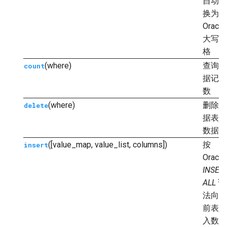
自动转
换为
Oracle
大写风
格
(where)
查询数
count
据记录
数
(where)
删除数
delete
据表的
数据
([value_map, value_list, columns])
按
insert
Oracle
INSER
ALL
语
法向当
前表插
入数据