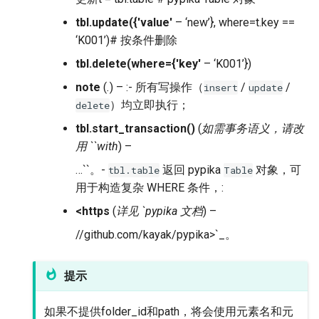
tbl.update
(
{'value'
– ‘new’}, where=t.key ==
‘K001’)# 按条件删除
tbl.delete
(
where={'key'
– ‘K001’})
note
(
.
) – :- 所有写操作（
/
/
insert
update
）均立即执行；
delete
tbl.start_transaction
(
)
(
如需事务语义，请改
用 ``with
) –
…``。-
返回 pypika
对象，可
tbl.table
Table
用于构造复杂 WHERE 条件，:
<https
(
详见 `pypika 文档
) –
//github.com/kayak/pypika>`_。
提示
如果不提供folder_id和path，将会使用元素名和元