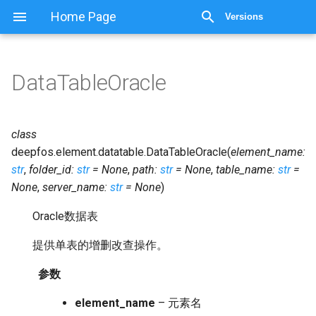
显示源代码
Home Page
Versions
DataTableOracle
class
deepfos.element.datatable.
DataTableOracle
(
element_name
:
str
,
folder_id
:
str
=
None
,
path
:
str
=
None
,
table_name
:
str
=
None
,
server_name
:
str
=
None
)
Oracle数据表
提供单表的增删改查操作。
参数
element_name
– 元素名