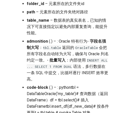
folder_id
– 元素所在的文件夹id
path
– 元素所在的文件夹绝对路径
table_name
– 数据表的真实表名，已知的情
况下可直接指定以避免内部重复查询，能提升
性能。
admonition
(
.
) – : Oracle 特有行为-
字段名强
制大写
：
返回的
会把
tbl.table
OracleTable
所有字段名自动转为大写，确保与 Oracle 列名
约定一致。-
批量写入
：内部使用
INSERT
ALL
语法，多行数据在
...
SELECT
1
FROM
DUAL
一条 SQL 中提交，比循环逐行 INSERT 效率更
高。
code-block
(
.
) – : pythontbl =
DataTableOracle(‘my_table’)# 查询数据（返回
DataFrame）df = tbl.select()# 插入
DataFrametbl.insert_df(df_new_data)# 按条件
更新t = tbl.table # pypika Table 对象