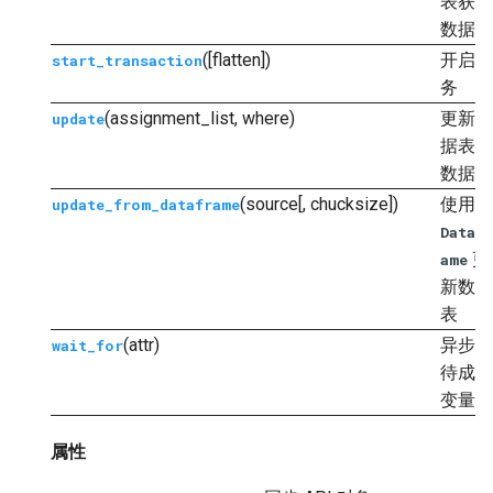
表获取
数据
([flatten])
开启事
start_transaction
务
(assignment_list, where)
更新数
update
据表的
数据
(source[, chucksize])
使用
update_from_dataframe
DataFr
更
ame
新数据
表
(attr)
异步等
wait_for
待成员
变量
属性