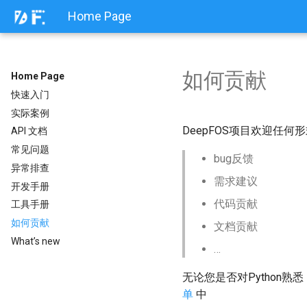
Home Page
如何贡献
Home Page
快速入门
实际案例
DeepFOS项目欢迎任何
API 文档
常见问题
bug反馈
异常排查
需求建议
开发手册
代码贡献
工具手册
如何贡献
文档贡献
What’s new
…
无论您是否对Python
单
中