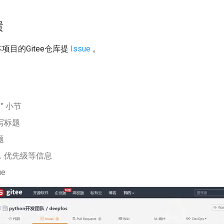
馈
项目的Gitee仓库提
Issue
。
” 小节
写标题
题
，优先级等信息
e