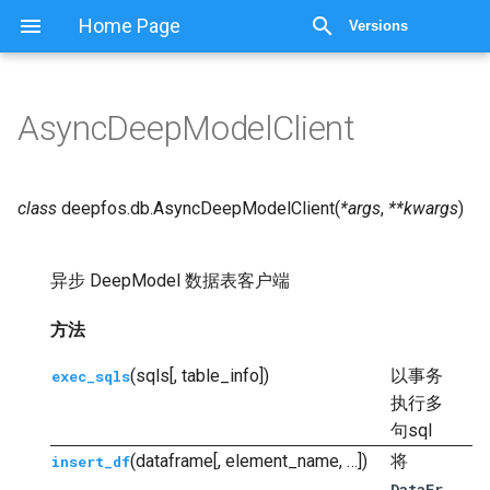
显示源代码
Home Page
Versions
AsyncDeepModelClient
class
deepfos.db.
AsyncDeepModelClient
(
*
args
,
**
kwargs
)
异步 DeepModel 数据表客户端
方法
(sqls[, table_info])
以事务
exec_sqls
执行多
句sql
(dataframe[, element_name, …])
将
insert_df
DataFr