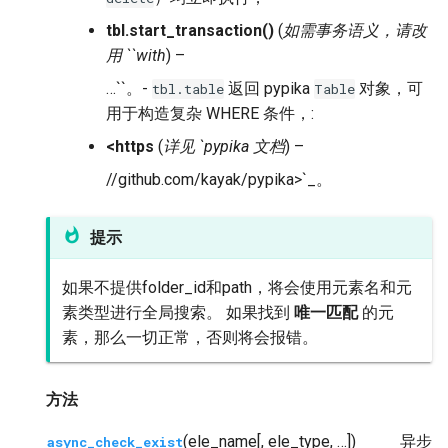
tbl.start_transaction
(
)
(
如需事务语义，请改
用 ``with
) –
…``。-
返回 pypika
对象，可
tbl.table
Table
用于构造复杂 WHERE 条件，:
<https
(
详见 `pypika 文档
) –
//github.com/kayak/pypika>`_。
提示
如果不提供folder_id和path，将会使用元素名和元
素类型进行全局搜索。 如果找到
唯一匹配
的元
素，那么一切正常，否则将会报错。
方法
(ele_name[, ele_type, …])
异步
async_check_exist