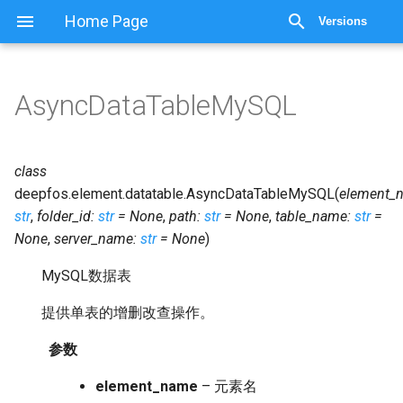
显示源代码
Home Page
Versions
AsyncDataTableMySQL
class
deepfos.element.datatable.
AsyncDataTableMySQL
(
element_
str
,
folder_id
:
str
=
None
,
path
:
str
=
None
,
table_name
:
str
=
None
,
server_name
:
str
=
None
)
MySQL数据表
提供单表的增删改查操作。
参数
element_name
– 元素名