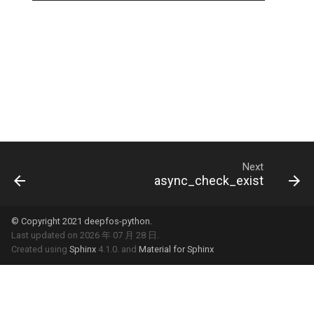
Next
async_check_exist
© Copyright 2021 deepfos-python.
Last updated on 2026 年 07 月 28 日.
Created using
Sphinx
4.1.0. and
Material for Sphinx