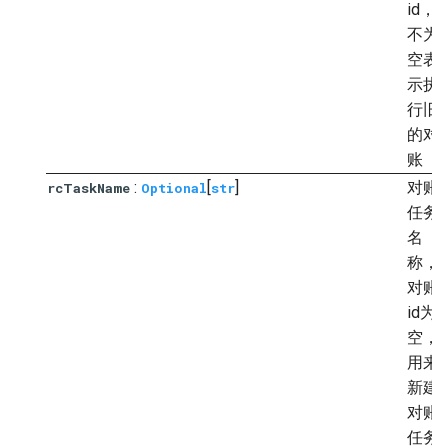
id，
不为
空表
示执
行旧
的对
账
:
[
]
对账
rcTaskName
Optional
str
任务
名
称，
对账
id为
空，
用来
新建
对账
任务