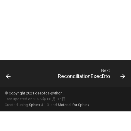
Next
ReconciliationExecDto
© Copyright 2021 deepfos-python.
Last updated on 2026 年 08 月 07 日.
Created using
Sphinx
4.1.0. and
Material for Sphinx