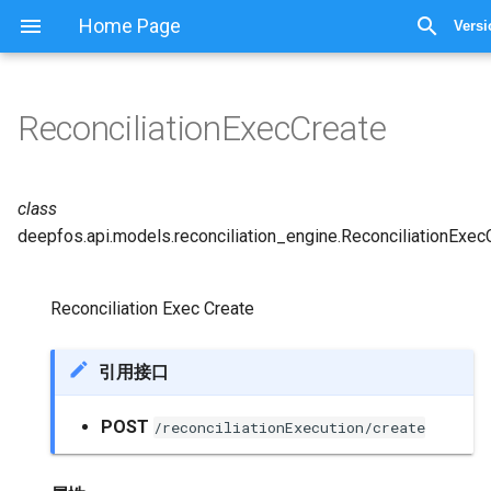
Home Page
Versi
ReconciliationExecCreate
class
deepfos.api.models.reconciliation_engine.
ReconciliationExec
Reconciliation Exec Create
引用接口
POST
/reconciliationExecution/create