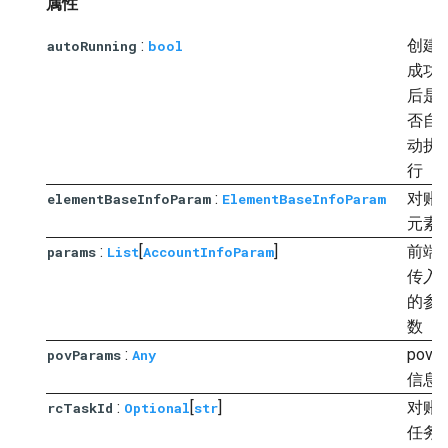
属性
:
创建
autoRunning
bool
成功
后是
否自
动执
行
:
对账
elementBaseInfoParam
ElementBaseInfoParam
元素
:
[
]
前端
params
List
AccountInfoParam
传入
的参
数
:
pov
povParams
Any
信息
:
[
]
对账
rcTaskId
Optional
str
任务