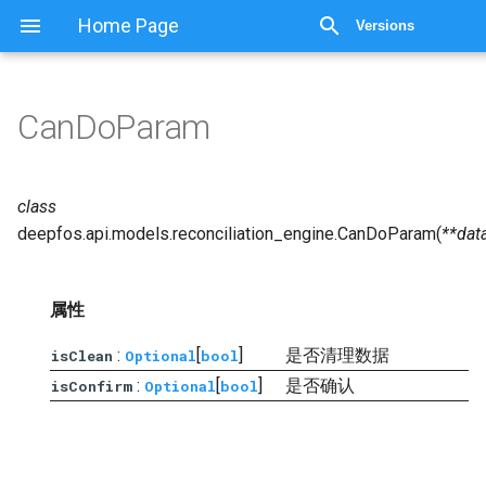
Home Page
Versions
CanDoParam
class
deepfos.api.models.reconciliation_engine.
CanDoParam
(
**
dat
属性
:
[
]
是否清理数据
isClean
Optional
bool
:
[
]
是否确认
isConfirm
Optional
bool