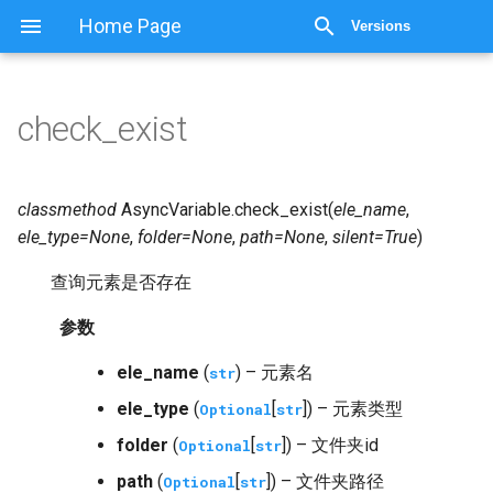
显示源代码
Home Page
Versions
check_exist
classmethod
AsyncVariable.
check_exist
(
ele_name
,
ele_type
=
None
,
folder
=
None
,
path
=
None
,
silent
=
True
)
查询元素是否存在
参数
ele_name
(
) – 元素名
str
ele_type
(
[
]) – 元素类型
Optional
str
folder
(
[
]) – 文件夹id
Optional
str
path
(
[
]) – 文件夹路径
Optional
str