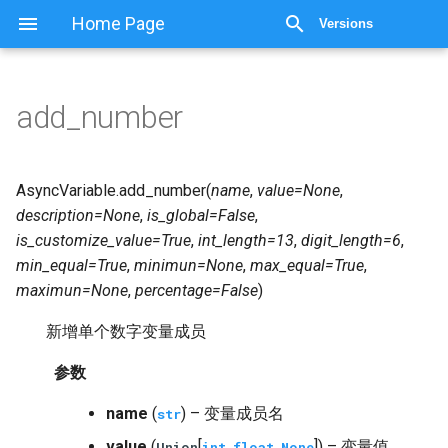
显示源代码
Home Page
Versions
add_number
AsyncVariable.
add_number
(
name
,
value
=
None
,
description
=
None
,
is_global
=
False
,
is_customize_value
=
True
,
int_length
=
13
,
digit_length
=
6
,
min_equal
=
True
,
minimun
=
None
,
max_equal
=
True
,
maximun
=
None
,
percentage
=
False
)
新增单个数字变量成员
参数
name
(
) – 变量成员名
str
value
(
[
,
,
]) – 变量值
Union
int
float
None