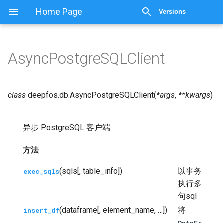
显示源代码
Home Page
Versions
AsyncPostgreSQLClient
class
deepfos.db.
AsyncPostgreSQLClient
(
*
args
,
**
kwargs
)
异步 PostgreSQL 客户端
方法
(sqls[, table_info])
以事务
exec_sqls
执行多
句sql
(dataframe[, element_name, …])
将
insert_df
DataFr