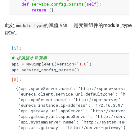
def
service_config_params
(
self
):
return
{}
此处
的赋值
，是变量组件的module_type
module_type
VAR
缩写。
# 提供版本号调用
api
=
MySimpleAPI
(
version
=
'1.0'
)
api
.
service_config_params
()
{'api.spaceServer.name': 'http://space-server',

 'eureka.client.service-url.defaultZone': 'http:/
 'api.appServer.name': 'http://app-server',

 'eureka.instance.ip-address': '172.16.3.97',

 'api.gateway.url.appServer': 'http://server-gatew
 'api.gateway.url.spaceServer': 'http://server-gat
 'api.systemServer.name': 'http://system-server',
