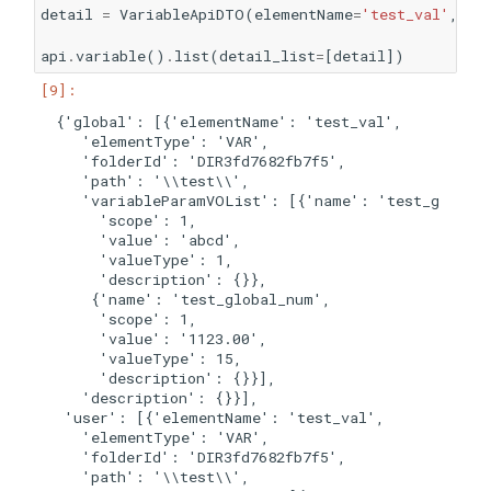
detail
=
VariableApiDTO
(
elementName
=
'test_val'
,
pa
api
.
variable
()
.
list
(
detail_list
=
[
detail
])
{'global': [{'elementName': 'test_val',

   'elementType': 'VAR',

   'folderId': 'DIR3fd7682fb7f5',

   'path': '\\test\\',

   'variableParamVOList': [{'name': 'test_global_
     'scope': 1,

     'value': 'abcd',

     'valueType': 1,

     'description': {}},

    {'name': 'test_global_num',

     'scope': 1,

     'value': '1123.00',

     'valueType': 15,

     'description': {}}],

   'description': {}}],

 'user': [{'elementName': 'test_val',

   'elementType': 'VAR',

   'folderId': 'DIR3fd7682fb7f5',

   'path': '\\test\\',
