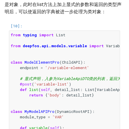
是对象，此时在list方法上加上显式的参数和返回的类型声
明后，可以使返回的字典被进一步处理为类对象：
from
typing
import
List
from
deepfos.api.models.variable
import
VariableE
class
ModelElementPro
(
ChildAPI
):
endpoint
=
'/variable-element'
# 显式声明，入参为VariableApiDTO类的列表，返回为Vari
@post
(
'variable-list'
)
def
list
(
self
,
detail_list
:
List
[
VariableApiDT
return
{
'body'
:
detail_list
}
class
MyModelAPIPro
(
DynamicRootAPI
):
module_type
=
'VAR'
def
variable
(
self
):