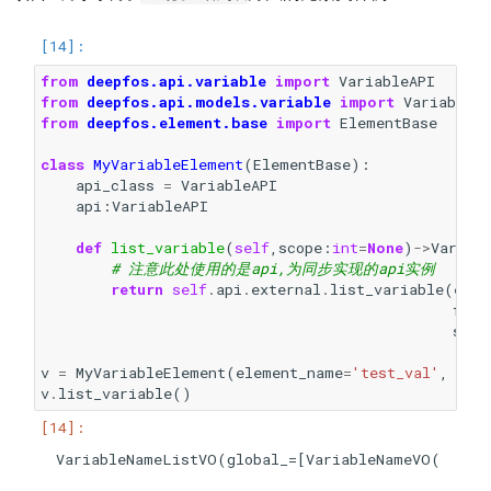
from
deepfos.api.variable
import
VariableAPI
from
deepfos.api.models.variable
import
VariableE
from
deepfos.element.base
import
ElementBase
class
MyVariableElement
(
ElementBase
):
api_class
=
VariableAPI
api
:
VariableAPI
def
list_variable
(
self
,
scope
:
int
=
None
)
->
Variab
# 注意此处使用的是api,为同步实现的api实例
return
self
.
api
.
external
.
list_variable
(
elem
fold
scop
v
=
MyVariableElement
(
element_name
=
'test_val'
,
pat
v
.
list_variable
()