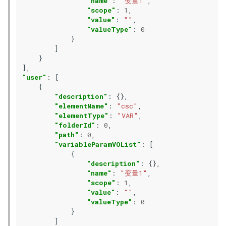
"name"
:
"变量1"
,
"scope"
:
1
,
"value"
:
""
,
"valueType"
:
0
}
]
}
],
"user"
:
[
{
"description"
:
{},
"elementName"
:
"csc"
,
"elementType"
:
"VAR"
,
"folderId"
:
0
,
"path"
:
0
,
"variableParamVOList"
:
[
{
"description"
:
{},
"name"
:
"变量1"
,
"scope"
:
1
,
"value"
:
""
,
"valueType"
:
0
}
]