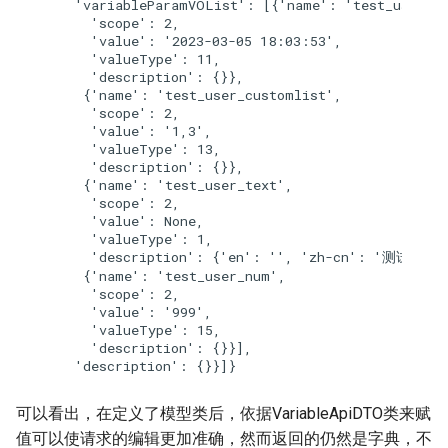
   'variableParamVOList': [{'name': 'test_user_da
     'scope': 2,

     'value': '2023-03-05 18:03:53',

     'valueType': 11,

     'description': {}},

    {'name': 'test_user_customlist',

     'scope': 2,

     'value': '1,3',

     'valueType': 13,

     'description': {}},

    {'name': 'test_user_text',

     'scope': 2,

     'value': None,

     'valueType': 1,

     'description': {'en': '', 'zh-cn': '测试中文描
    {'name': 'test_user_num',

     'scope': 2,

     'value': '999',

     'valueType': 15,

     'description': {}}],

可以看出，在定义了模型类后，依据VariableApiDTO类来赋
值可以使请求的编辑更加准确，然而返回的仍然是字典，不