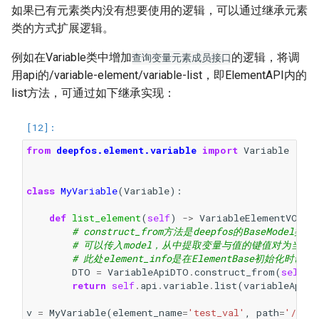
如果已有元素类内没有想要使用的逻辑，可以通过继承元素
类的方式扩展逻辑。
例如在Variable类中增加
的逻辑，将调
查询变量元素成员接口
用api的/variable-element/variable-list，即ElementAPI内的
list方法，可通过如下继承实现：
from
deepfos.element.variable
import
Variable
class
MyVariable
(
Variable
):
def
list_element
(
self
)
->
VariableElementVO
:
# construct_from方法是deepfos的BaseModel
# 可以传入model，从中提取变量与值的键值对为当前mo
# 此处element_info是在ElementBase初始化
DTO
=
VariableApiDTO
.
construct_from
(
self
.
e
return
self
.
api
.
variable
.
list
(
variableApiD
v
=
MyVariable
(
element_name
=
'test_val'
,
path
=
'/test