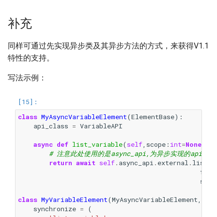
补充
同样可通过先实现异步类及其异步方法的方式，来获得V1.1
特性的支持。
写法示例：
class
MyAsyncVariableElement
(
ElementBase
):
api_class
=
VariableAPI
async
def
list_variable
(
self
,
scope
:
int
=
None
)
->
# 注意此处使用的是async_api,为异步实现的api实例
return
await
self
.
async_api
.
external
.
list_v
fold
scop
class
MyVariableElement
(
MyAsyncVariableElement
,
me
synchronize
=
(