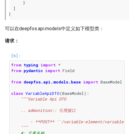
}
]
}
可以在deepfos.api.models中定义如下模型类：
请求：
from
typing
import
*
from
pydantic
import
Field
from
deepfos.api.models.base
import
BaseModel
class
VariableApiDTO
(
BaseModel
):
"""Variable Api DTO
    .. admonition:: 引用接口
        - **POST** ``/variable-element/variable-lis
    """
#: 元素名称