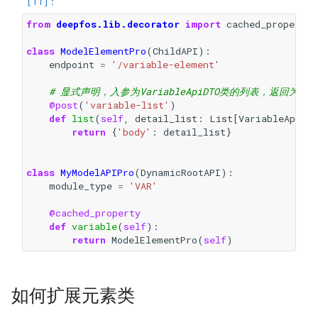
from
deepfos.lib.decorator
import
cached_property
class
ModelElementPro
(
ChildAPI
):
endpoint
=
'/variable-element'
# 显式声明，入参为VariableApiDTO类的列表，返回为Vari
@post
(
'variable-list'
)
def
list
(
self
,
detail_list
:
List
[
VariableApiDT
return
{
'body'
:
detail_list
}
class
MyModelAPIPro
(
DynamicRootAPI
):
module_type
=
'VAR'
@cached_property
def
variable
(
self
):
return
ModelElementPro
(
self
)
如何扩展元素类