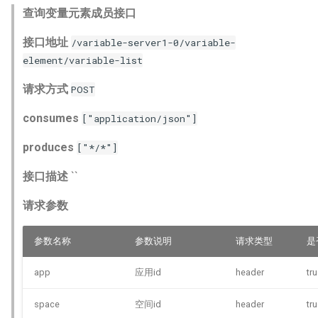
查询变量元素成员接口
接口地址
/variable-server1-0/variable-
element/variable-list
请求方式
POST
consumes
["application/json"]
produces
["*/*"]
接口描述
``
请求参数
参数名称
参数说明
请求类型
是
app
应用id
header
tr
space
空间id
header
tr