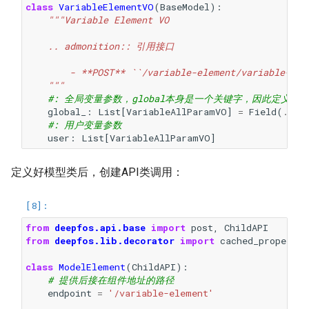
class
VariableElementVO
(
BaseModel
):
"""Variable Element VO
    .. admonition:: 引用接口
        - **POST** ``/variable-element/variable-lis
    """
#: 全局变量参数，global本身是一个关键字，因此定义为glo
global_
:
List
[
VariableAllParamVO
]
=
Field
(
...
,
#: 用户变量参数
user
:
List
[
VariableAllParamVO
]
定义好模型类后，创建API类调用：
from
deepfos.api.base
import
post
,
ChildAPI
from
deepfos.lib.decorator
import
cached_property
class
ModelElement
(
ChildAPI
):
# 提供后接在组件地址的路径
endpoint
=
'/variable-element'