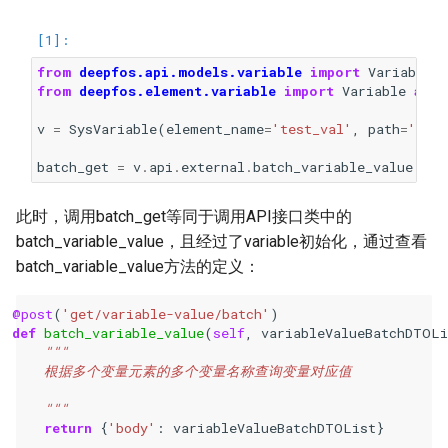
显示源代码
from
deepfos.api.models.variable
import
VariableV
from
deepfos.element.variable
import
Variable
as
S
v
=
SysVariable
(
element_name
=
'test_val'
,
path
=
'/tes
batch_get
=
v
.
api
.
external
.
batch_variable_value
此时，调用batch_get等同于调用API接口类中的
batch_variable_value，且经过了variable初始化，通过查看
batch_variable_value方法的定义：
@post
(
'get/variable-value/batch'
)
def
batch_variable_value
(
self
,
variableValueBatchDTOLi
"""
    根据多个变量元素的多个变量名称查询变量对应值
    """
return
{
'body'
:
variableValueBatchDTOList
}