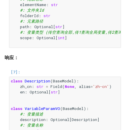
elementName
:
str
#: 文件夹Id
folderId
:
str
#: 元素路径
path
:
Optional
[
str
]
#: 变量类型 (传空查询全部,传1查询全局变量,传2查询用
scope
:
Optional
[
int
]
响应：
class
Description
(
BaseModel
):
zh_cn
:
str
=
Field
(
None
,
alias
=
'zh-cn'
)
en
:
Optional
[
str
]
class
VariableParamVO
(
BaseModel
):
#: 变量描述
description
:
Optional
[
Description
]
#: 变量名称