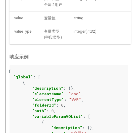
全局,2用户
value
变量值
string
valueType
变量类型
integer(int32)
(字段类型)
响应示例
{
"global"
:
[
{
"description"
:
{},
"elementName"
:
"csc"
,
"elementType"
:
"VAR"
,
"folderId"
:
0
,
"path"
:
0
,
"variableParamVOList"
:
[
{
"description"
:
{},