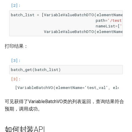
batch_list
=
[
VariableValueBatchDTO
(
elementName
=
't
path
=
'/test'
,
nameList
=
[
'test
VariableValueBatchDTO
(
elementName
=
't
打印结果：
batch_get
(
batch_list
)
可见获得了VariableBatchVO类的列表返回，查询结果符合
预期，调用成功。
如何封装API