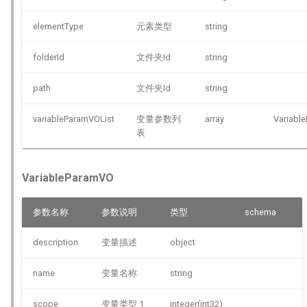
elementType
元素类型
string
folderId
文件夹Id
string
path
文件夹Id
string
variableParamVOList
变量参数列
array
Variabl
表
VariableParamVO
参数名称
参数说明
类型
schema
description
变量描述
object
name
变量名称
string
scope
变量类型 1
integer(int32)