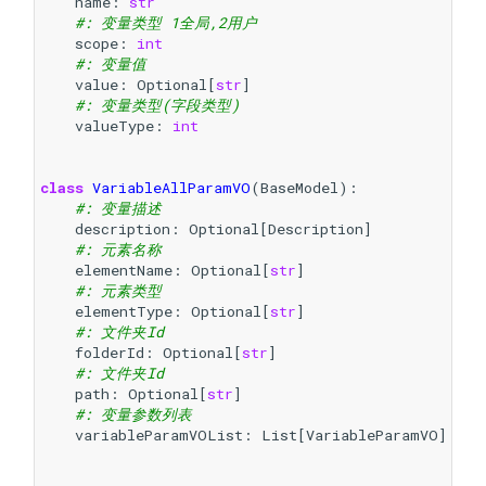
name
:
str
#: 变量类型 1全局,2用户
scope
:
int
#: 变量值
value
:
Optional
[
str
]
#: 变量类型(字段类型)
valueType
:
int
class
VariableAllParamVO
(
BaseModel
):
#: 变量描述
description
:
Optional
[
Description
]
#: 元素名称
elementName
:
Optional
[
str
]
#: 元素类型
elementType
:
Optional
[
str
]
#: 文件夹Id
folderId
:
Optional
[
str
]
#: 文件夹Id
path
:
Optional
[
str
]
#: 变量参数列表
variableParamVOList
:
List
[
VariableParamVO
]