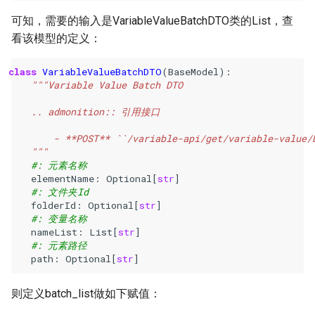
可知，需要的输入是VariableValueBatchDTO类的List，查
看该模型的定义：
class
VariableValueBatchDTO
(
BaseModel
):
"""Variable Value Batch DTO
    .. admonition:: 引用接口
        - **POST** ``/variable-api/get/variable-value/
    """
#: 元素名称
elementName
:
Optional
[
str
]
#: 文件夹Id
folderId
:
Optional
[
str
]
#: 变量名称
nameList
:
List
[
str
]
#: 元素路径
path
:
Optional
[
str
]
则定义batch_list做如下赋值：