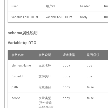
user
用户id
header
tr
variableApiDTOList
variableApiDTOList
body
tr
schema属性说明
VariableApiDTO
参数名称
参数说明
请求类型
是否必须
elementName
元素名称
body
true
folderId
文件夹Id
body
true
path
元素路径
body
false
scope
变量类型
body
false
(传空查询
全部,传1查