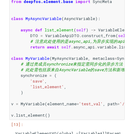
from
deepfos.element.base
import
SyncMeta
class
MyAsyncVariable
(
AsyncVariable
):
async
def
list_element
(
self
)
->
VariableElemen
DTO
=
VariableApiDTO
.
construct_from
(
self
.
e
# 注意此处使用的是async_api,为异步实现的api实例
return
await
self
.
async_api
.
variable
.
list
(
v
class
MyVariable
(
MyAsyncVariable
,
metaclass
=
SyncMet
# 通过类成员synchronize来指定需同步化的异步方法
# 此处需包括原来自AsyncVariable的save方法和新增的lis
synchronize
=
(
'save'
,
'list_element'
,
)
v
=
MyVariable
(
element_name
=
'test_val'
,
path
=
'/test
v
.
list_element
()