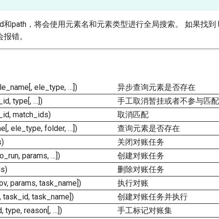
r_id和path，将会使用元素名和元素类型进行全局搜索。 如果找到
会报错。
le_name[, ele_type, …])
异步查询元素是否存在
id, type[, …])
手工取消暂挂或者不参与匹配
_id, match_ids)
取消匹配
[, ele_type, folder, …])
查询元素是否存在
s)
关闭对账任务
to_run, params, …])
创建对账任务
ds)
删除对账任务
pov, params, task_name])
执行对账
, task_id, task_name])
创建对账任务并执行
, type, reason[, …])
手工标记对账集