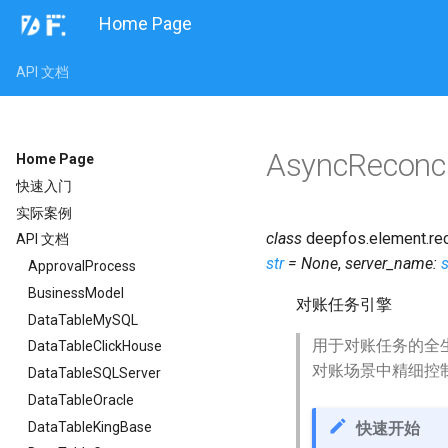
Home Page
API 文档
AsyncReconci
Home Page
快速入门
实际案例
class
deepfos.element.reco
API 文档
str
=
None
,
server_name
:
s
ApprovalProcess
BusinessModel
对账任务引擎
DataTableMySQL
用于对账任务的全
DataTableClickHouse
对账场景中精细控
DataTableSQLServer
DataTableOracle
DataTableKingBase
快速开始