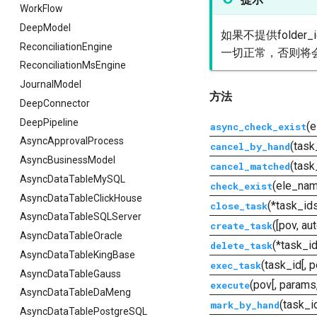
WorkFlow
DeepModel
如果不提供folde
ReconciliationEngine
一切正常，否则将
ReconciliationMsEngine
JournalModel
方法
DeepConnector
DeepPipeline
(e
async_check_exist
AsyncApprovalProcess
(task_
cancel_by_hand
AsyncBusinessModel
(task
cancel_matched
AsyncDataTableMySQL
(ele_name
check_exist
AsyncDataTableClickHouse
(*task_id
close_task
AsyncDataTableSQLServer
([pov, au
create_task
AsyncDataTableOracle
(*task_i
delete_task
AsyncDataTableKingBase
(task_id[, 
exec_task
AsyncDataTableGauss
(pov[, params
execute
AsyncDataTableDaMeng
(task_id
mark_by_hand
AsyncDataTablePostgreSQL