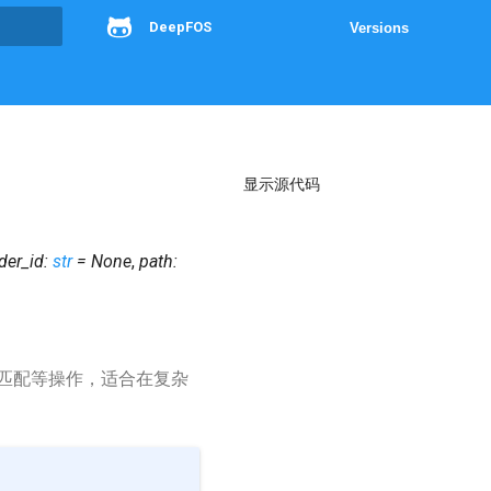
DeepFOS
Versions
g
显示源代码
der_id
:
str
=
None
,
path
:
匹配等操作，适合在复杂