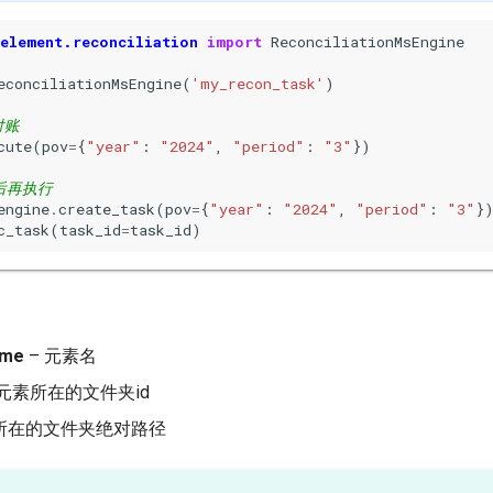
element.reconciliation
import
ReconciliationMsEngine
econciliationMsEngine
(
'my_recon_task'
)
对账
cute
(
pov
=
{
"year"
:
"2024"
,
"period"
:
"3"
})
后再执行
engine
.
create_task
(
pov
=
{
"year"
:
"2024"
,
"period"
:
"3"
}
c_task
(
task_id
=
task_id
)
ame
– 元素名
 元素所在的文件夹id
素所在的文件夹绝对路径