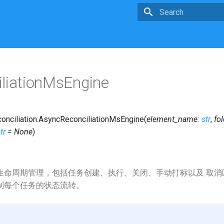
Type to start searchin
liationMsEngine
nciliation.
AsyncReconciliationMsEngine
(
element_name
:
str
,
fol
tr
=
None
)
生命周期管理，包括任务创建、执行、关闭、手动打标以及 取消
制每个任务的状态流转。