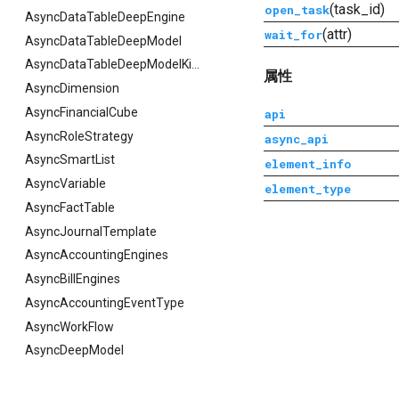
(task_id)
open_task
AsyncDataTableDeepEngine
(attr)
wait_for
AsyncDataTableDeepModel
AsyncDataTableDeepModelKingBase
属性
AsyncDimension
AsyncFinancialCube
api
AsyncRoleStrategy
async_api
AsyncSmartList
element_info
AsyncVariable
element_type
AsyncFactTable
AsyncJournalTemplate
AsyncAccountingEngines
AsyncBillEngines
AsyncAccountingEventType
AsyncWorkFlow
AsyncDeepModel
AsyncReconciliationEngine
AsyncReconciliationMsEngine