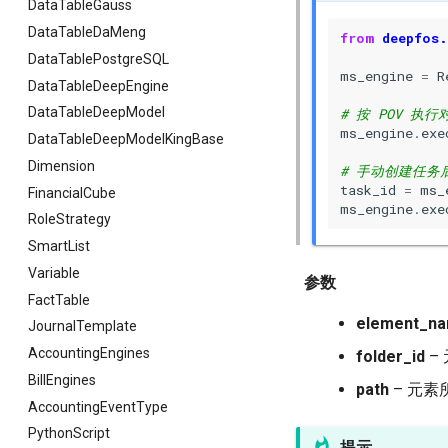
DataTableGauss
DataTableDaMeng
from
deepfos.
DataTablePostgreSQL
ms_engine
=
R
DataTableDeepEngine
DataTableDeepModel
# 按 POV 执行
ms_engine
.
exe
DataTableDeepModelKingBase
Dimension
# 手动创建任务
task_id
=
ms_
FinancialCube
ms_engine
.
exe
RoleStrategy
SmartList
Variable
参数
FactTable
element_n
JournalTemplate
AccountingEngines
folder_id
–
BillEngines
path
– 元
AccountingEventType
PythonScript
提示