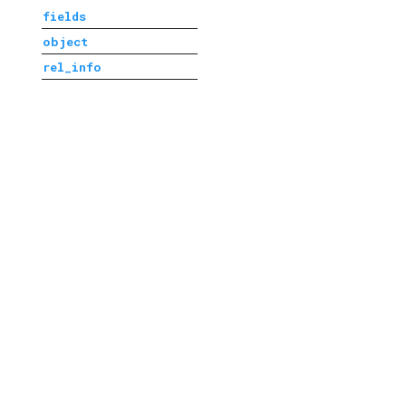
fields
object
rel_info
Next
fields
© Copyright 2021 deepfos-python.
Last updated on 2026 年 08 月 07 日.
Created using
Sphinx
4.1.0. and
Material for Sphinx