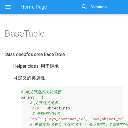
显示源代码
Home Page
Versions
BaseTable
class
deepfos.core.
BaseTable
Helper class, 用于继承
可定义的类属性:
# 与父节点的关联信息
parent
=
{
# 父节点的类名:
"cls"
:
ObjectInfo
,
# 关联的字段名:
"on"
:
(
'sys_contract_id'
,
'sys_object_id'
,
# 关联字段名在父节点的名字（=表示相同，全部相同