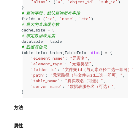
"alias"
:
(
'='
,
'object_id'
,
'sub_id'
)
}
# 查询字段，默认查询所有字段
fields
=
(
'id'
,
'name'
,
'etc'
)
# 最大的查询缓存数
cache_size
=
5
# 绑定数据表元素
datatable
=
table
# 数据表信息
table_info
:
Union
[
TableInfo
,
dict
]
=
{
'element_name'
:
"元素名"
,
'element_type'
:
"元素类型"
,
'folder_id'
:
"文件夹id（与元素路径二选一即可）
'path'
:
"元素路径（与文件夹id二选一即可）"
,
'table_name'
:
"真实表名（可选）"
,
'server_name'
:
"数据表服务名（可选）"
,
}
方法
属性