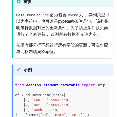
重要
必须包含
列， 其列类型可
DataFrame
source
where
以为字符串，也可以是pypika的条件语句。 该列指
明每行数据对应的更新条件。为了防止条件缺失而
进行了全表更新， 该列所有数据不允许为空。
如果有部分行不想进行所有字段的更新，可在对应
单元格内填充Skip值。
示例
from
deepfos.element.datatable
import
Skip
df
=
pd
.
DataFrame
(
data
=
[
[
1
,
'Foo'
,
'Foo@x.com'
],
[
2
,
'Bar'
,
'bar@x.com'
],
[
3
,
'Jack'
,
Skip
]
],
columns
=
[
'id'
,
'name'
,
'email'
])