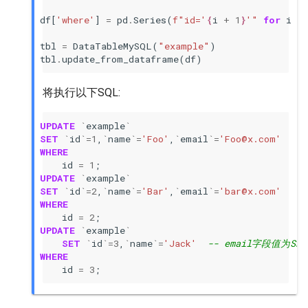
df
[
'where'
]
=
pd
.
Series
(
f
"id='
{
i
+
1
}
'"
for
i
in
tbl
=
DataTableMySQL
(
"example"
)
tbl
.
update_from_dataframe
(
df
)
将执行以下SQL:
UPDATE
`
example
`
SET
`
id
`=
1
,
`
name
`=
'Foo'
,
`
email
`=
'Foo@x.com'
WHERE
id
=
1
;
UPDATE
`
example
`
SET
`
id
`=
2
,
`
name
`=
'Bar'
,
`
email
`=
'bar@x.com'
WHERE
id
=
2
;
UPDATE
`
example
`
SET
`
id
`=
3
,
`
name
`=
'Jack'
-- email字段值为S
WHERE
id
=
3
;