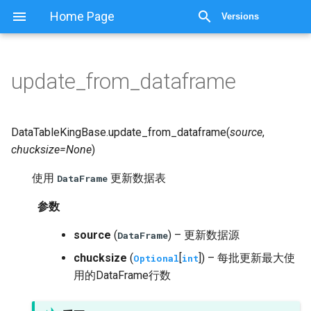
显示源代码
Home Page
Versions
update_from_dataframe
DataTableKingBase.
update_from_dataframe
(
source
,
chucksize
=
None
)
使用
更新数据表
DataFrame
参数
source
(
) – 更新数据源
DataFrame
chucksize
(
[
]) – 每批更新最大使
Optional
int
用的DataFrame行数