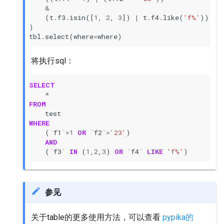
&
(
t
.
f3
.
isin
([
1
,
2
,
3
])
|
t
.
f4
.
like
(
'f%'
))
)
tbl
.
select
(
where
=
where
)
将执行sql：
SELECT
*
FROM
test
WHERE
(
`
f1
`>
1
OR
`
f2
`=
'23'
)
AND
(
`
f3
`
IN
(
1
,
2
,
3
)
OR
`
f4
`
LIKE
'f%'
)
参见
关于table的更多使用方法，可以查看
pypika的