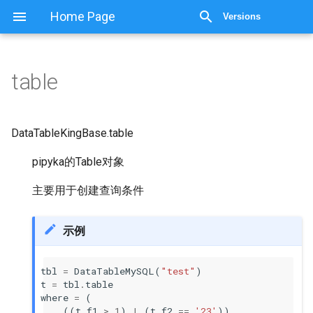
显示源代码
Home Page
Versions
table
DataTableKingBase.
table
pipyka的Table对象
主要用于创建查询条件
示例
tbl
=
DataTableMySQL
(
"test"
)
t
=
tbl
.
table
where
=
(
((
t
.
f1
>
1
)
|
(
t
.
f2
==
'23'
))