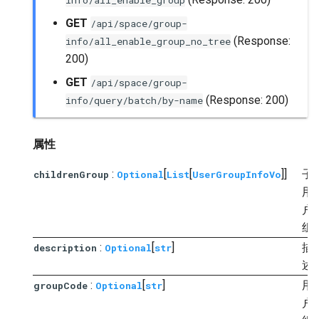
info/all_enable_group
GET
/api/space/group-
(Response:
info/all_enable_group_no_tree
200)
GET
/api/space/group-
(Response: 200)
info/query/batch/by-name
属性
:
[
[
]]
子
childrenGroup
Optional
List
UserGroupInfoVo
用
户
组
:
[
]
描
description
Optional
str
述
:
[
]
用
groupCode
Optional
str
户