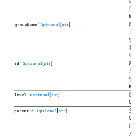
组
代
码
:
[
]
用
groupName
Optional
str
户
组
名
称
:
[
]
用
id
Optional
str
户
组
id
:
[
]
层
level
Optional
int
级
:
[
]
父
parentId
Optional
str
级
用
户