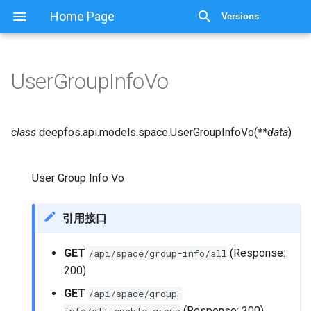
Home Page
Versions
UserGroupInfoVo
class
deepfos.api.models.space.
UserGroupInfoVo
(
**
data
)
User Group Info Vo
引用接口
GET
(Response:
/api/space/group-info/all
200)
GET
/api/space/group-
(Response: 200)