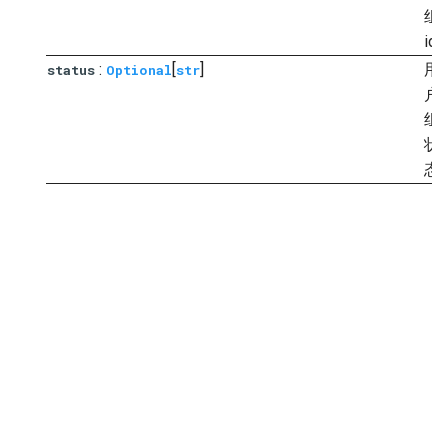
组
id
:
[
]
用
status
Optional
str
户
组
状
态
Next
UserInfoVo