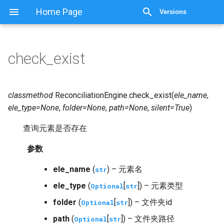
显示源代码
Home Page
Versions
check_exist
classmethod
ReconciliationEngine.
check_exist
(
ele_name
,
ele_type
=
None
,
folder
=
None
,
path
=
None
,
silent
=
True
)
查询元素是否存在
参数
ele_name
(
) – 元素名
str
ele_type
(
[
]) – 元素类型
Optional
str
folder
(
[
]) – 文件夹id
Optional
str
path
(
[
]) – 文件夹路径
Optional
str