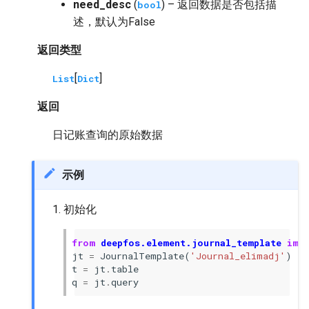
need_desc
(
) – 返回数据是否包括描
bool
述，默认为False
返回类型
[
]
List
Dict
返回
日记账查询的原始数据
示例
初始化
from
deepfos.element.journal_template
imp
jt
=
JournalTemplate
(
'Journal_elimadj'
)
t
=
jt
.
table
q
=
jt
.
query