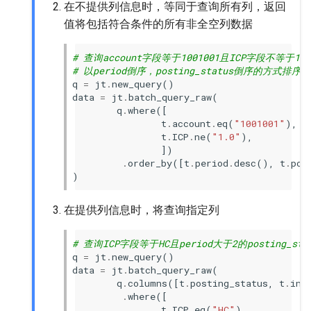
在不提供列信息时，等同于查询所有列，返回
值将包括符合条件的所有非全空列数据
# 查询account字段等于1001001且ICP字段不等于
# 以period倒序，posting_status倒序的方式排序
q
=
jt
.
new_query
()
data
=
jt
.
batch_query_raw
(
q
.
where
([
t
.
account
.
eq
(
"1001001"
),
t
.
ICP
.
ne
(
"1.0"
),
])
.
order_by
([
t
.
period
.
desc
(),
t
.
pos
)
在提供列信息时，将查询指定列
# 查询ICP字段等于HC且period大于2的posting_stat
q
=
jt
.
new_query
()
data
=
jt
.
batch_query_raw
(
q
.
columns
([
t
.
posting_status
,
t
.
inv
.
where
([
t
.
ICP
.
eq
(
"HC"
),