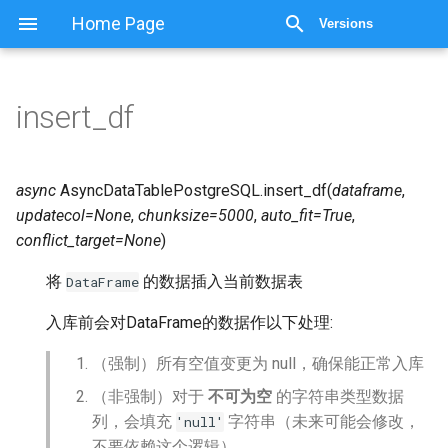
显示源代码
Home Page
Versions
insert_df
async
AsyncDataTablePostgreSQL.
insert_df
(
dataframe
,
updatecol
=
None
,
chunksize
=
5000
,
auto_fit
=
True
,
conflict_target
=
None
)
将
的数据插入当前数据表
DataFrame
入库前会对DataFrame的数据作以下处理:
（强制）所有空值变更为 null，确保能正常入库
（非强制）对于
不可为空
的字符串类型数据
列，会填充
字符串（未来可能会修改，
'null'
不要依赖这个逻辑）