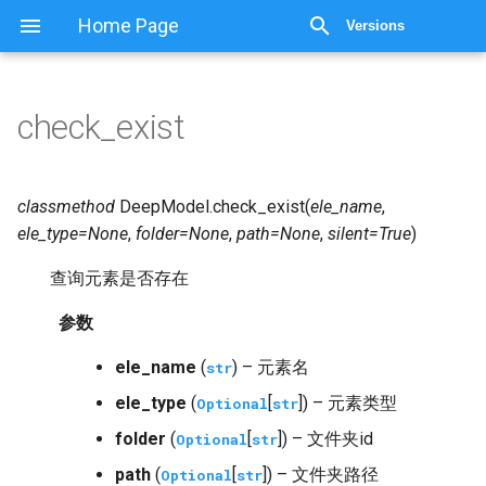
显示源代码
Home Page
Versions
check_exist
classmethod
DeepModel.
check_exist
(
ele_name
,
ele_type
=
None
,
folder
=
None
,
path
=
None
,
silent
=
True
)
查询元素是否存在
参数
ele_name
(
) – 元素名
str
ele_type
(
[
]) – 元素类型
Optional
str
folder
(
[
]) – 文件夹id
Optional
str
path
(
[
]) – 文件夹路径
Optional
str