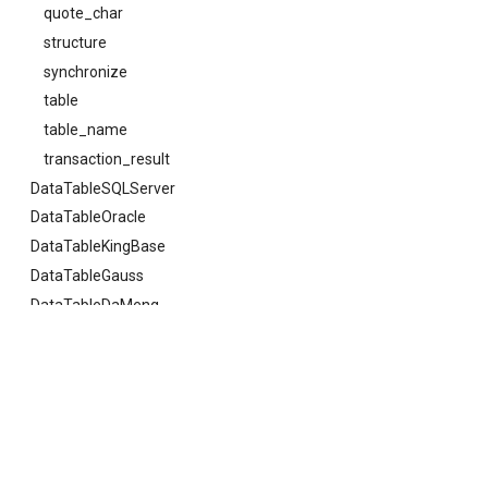
quote_char
structure
synchronize
table
table_name
transaction_result
DataTableSQLServer
DataTableOracle
DataTableKingBase
DataTableGauss
DataTableDaMeng
DataTablePostgreSQL
DataTableDeepEngine
Previous
api
DataTableDeepModel
DataTableDeepModelKingBase
Dimension
© Copyright 2021 deepfos-python.
Last updated on 2026 年 08 月 07 日.
FinancialCube