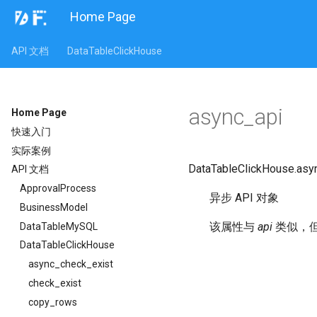
Home Page
API 文档
DataTableClickHouse
async_api
Home Page
快速入门
实际案例
DataTableClickHouse.
asy
API 文档
ApprovalProcess
异步 API 对象
BusinessModel
该属性与
api
类似，但
DataTableMySQL
DataTableClickHouse
async_check_exist
check_exist
copy_rows