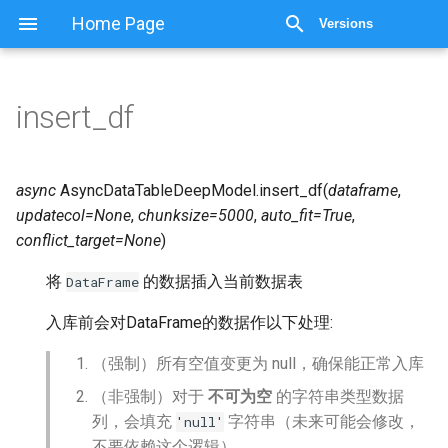
显示源代码
Home Page
Versions
insert_df
async
AsyncDataTableDeepModel.
insert_df
(
dataframe
,
updatecol
=
None
,
chunksize
=
5000
,
auto_fit
=
True
,
conflict_target
=
None
)
将
的数据插入当前数据表
DataFrame
入库前会对DataFrame的数据作以下处理:
（强制）所有空值变更为 null，确保能正常入库
（非强制）对于
不可为空
的字符串类型数据
列，会填充
字符串（未来可能会修改，
'null'
不要依赖这个逻辑）