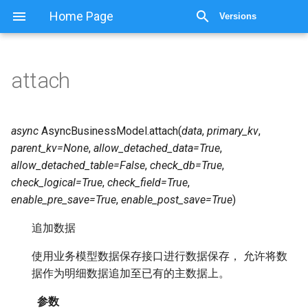
显示源代码
Home Page
Versions
attach
async
AsyncBusinessModel.
attach
(
data
,
primary_kv
,
parent_kv
=
None
,
allow_detached_data
=
True
,
allow_detached_table
=
False
,
check_db
=
True
,
check_logical
=
True
,
check_field
=
True
,
enable_pre_save
=
True
,
enable_post_save
=
True
)
追加数据
使用业务模型数据保存接口进行数据保存， 允许将数
据作为明细数据追加至已有的主数据上。
参数