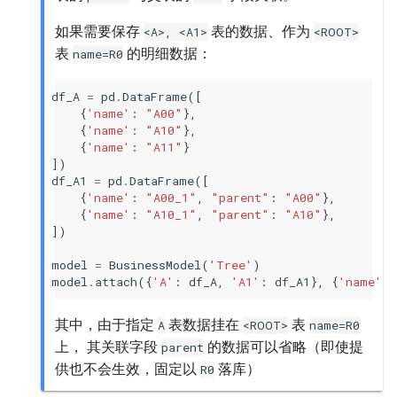
如果需要保存
表的数据、作为
<A>,
<A1>
<ROOT>
表
的明细数据：
name=R0
df_A
=
pd
.
DataFrame
([
{
'name'
:
"A00"
},
{
'name'
:
"A10"
},
{
'name'
:
"A11"
}
])
df_A1
=
pd
.
DataFrame
([
{
'name'
:
"A00_1"
,
"parent"
:
"A00"
},
{
'name'
:
"A10_1"
,
"parent"
:
"A10"
},
])
model
=
BusinessModel
(
'Tree'
)
model
.
attach
({
'A'
:
df_A
,
'A1'
:
df_A1
},
{
'name'
:
其中，由于指定
表数据挂在
表
A
<ROOT>
name=R0
上， 其关联字段
的数据可以省略（即使提
parent
供也不会生效，固定以
落库）
R0