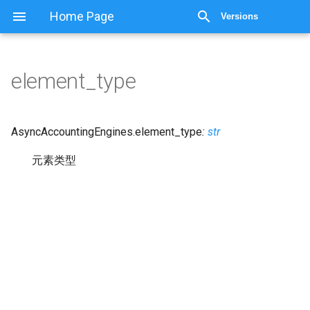
显示源代码
Home Page
Versions
element_type
AsyncAccountingEngines.
element_type
:
str
元素类型