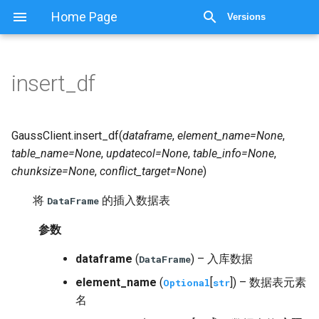
显示源代码
Home Page
Versions
insert_df
GaussClient.
insert_df
(
dataframe
,
element_name
=
None
,
table_name
=
None
,
updatecol
=
None
,
table_info
=
None
,
chunksize
=
None
,
conflict_target
=
None
)
将
的插入数据表
DataFrame
参数
dataframe
(
) – 入库数据
DataFrame
element_name
(
[
]) – 数据表元素
Optional
str
名