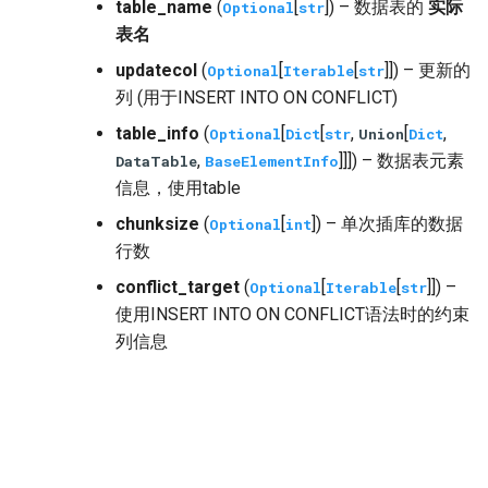
table_name
(
[
]) – 数据表的
实际
Optional
str
表名
updatecol
(
[
[
]]) – 更新的
Optional
Iterable
str
列 (用于INSERT INTO ON CONFLICT)
table_info
(
[
[
,
[
,
Optional
Dict
str
Union
Dict
,
]]]) – 数据表元素
DataTable
BaseElementInfo
信息，使用table
chunksize
(
[
]) – 单次插库的数据
Optional
int
行数
conflict_target
(
[
[
]]) –
Optional
Iterable
str
使用INSERT INTO ON CONFLICT语法时的约束
列信息