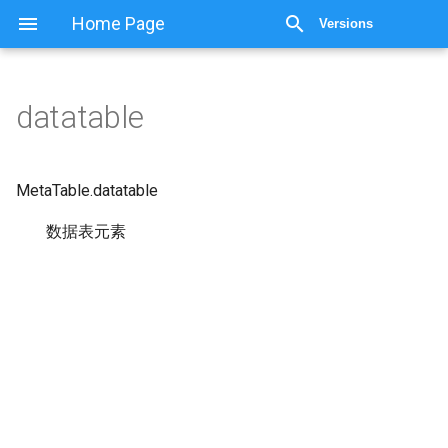
显示源代码
Home Page
Versions
datatable
MetaTable.
datatable
数据表元素