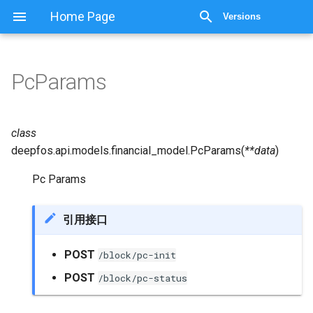
Home Page
Versions
PcParams
class
deepfos.api.models.financial_model.
PcParams
(
**
data
)
Pc Params
引用接口
POST
/block/pc-init
POST
/block/pc-status