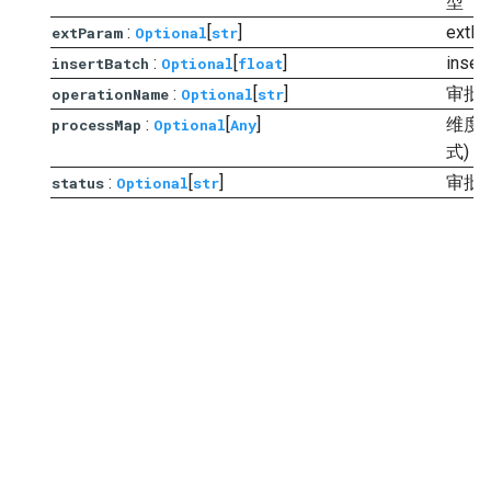
型
:
[
]
extP
extParam
Optional
str
:
[
]
inser
insertBatch
Optional
float
:
[
]
审批
operationName
Optional
str
:
[
]
维度
processMap
Optional
Any
式)
:
[
]
审批
status
Optional
str
Next
QueryOptimizeConfigVO