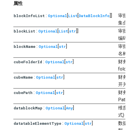
属性
:
[
[
]]
审批
blockInfoList
Optional
List
DataBlockInfo
集合
:
[
[
]]
审批
blockList
Optional
List
str
编码
:
[
]
审批
blockName
Optional
str
名称
:
[
]
财务
cubeFolderId
Optional
str
folde
:
[
]
财务
cubeName
Optional
str
开关
:
[
]
财务
cubePath
Optional
str
Path
:
[
]
维度
datablockMap
Optional
Any
式)
:
[
]
数据
datatableElementType
Optional
str