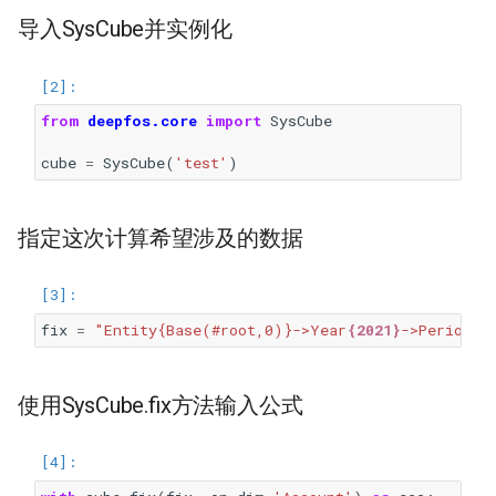
导入SysCube并实例化
from
deepfos.core
import
SysCube
cube
=
SysCube
(
'test'
)
指定这次计算希望涉及的数据
fix
=
"Entity{Base(#root,0)}->Year
{2021}
->Period
{1
使用SysCube.fix方法输入公式