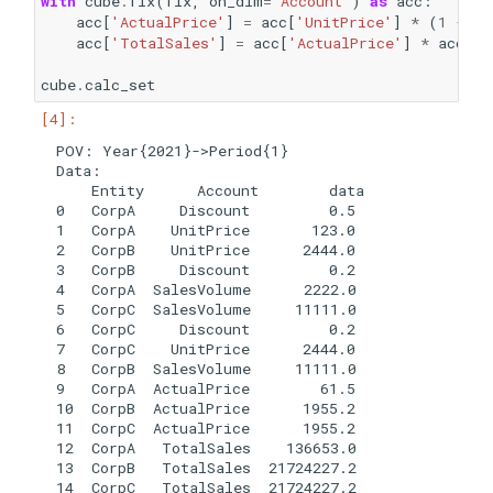
with
cube
.
fix
(
fix
,
on_dim
=
'Account'
)
as
acc
:
acc
[
'ActualPrice'
]
=
acc
[
'UnitPrice'
]
*
(
1
-
ac
acc
[
'TotalSales'
]
=
acc
[
'ActualPrice'
]
*
acc
[
'S
cube
.
calc_set
POV: Year{2021}->Period{1}

Data:

    Entity      Account        data

0   CorpA     Discount         0.5

1   CorpA    UnitPrice       123.0

2   CorpB    UnitPrice      2444.0

3   CorpB     Discount         0.2

4   CorpA  SalesVolume      2222.0

5   CorpC  SalesVolume     11111.0

6   CorpC     Discount         0.2

7   CorpC    UnitPrice      2444.0

8   CorpB  SalesVolume     11111.0

9   CorpA  ActualPrice        61.5

10  CorpB  ActualPrice      1955.2

11  CorpC  ActualPrice      1955.2

12  CorpA   TotalSales    136653.0

13  CorpB   TotalSales  21724227.2
