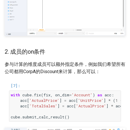
2. 成员的on条件
参与计算的维度成员可以额外指定条件，例如我们希望所有
公司都用CorpA的Discount来计算，那么可以：
with
cube
.
fix
(
fix
,
on_dim
=
'Account'
)
as
acc
:
acc
[
'ActualPrice'
]
=
acc
[
'UnitPrice'
]
*
(
1
-
ac
acc
[
'TotalSales'
]
=
acc
[
'ActualPrice'
]
*
acc
[
'S
cube
.
submit_calc_result
()