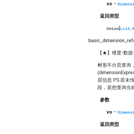
vo
–
Dimens
返回类型
[
,
Union
List
basic_dimension_ref
【★】维度-数据-
树形不分页查询，通用
(dimensionE
层信息 PS.若未传
段，若想查询当前语言
参数
vo
–
Dimens
返回类型