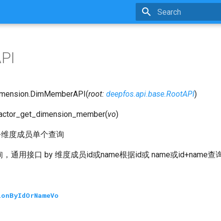
Type to start searchin
PI
imension.
DimMemberAPI
(
root
:
deepfos.api.base.RootAPI
)
factor_get_dimension_member
(
vo
)
-维度成员单个查询
通用接口 by 维度成员id或name根据id或 name或id+name
ionByIdOrNameVo