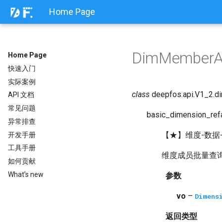
Home Page
DimMemberA
Home Page
快速入门
实际案例
class
deepfos.api.V1_2.d
API 文档
常见问题
basic_dimension_re
异常排查
【★】维度-数据
开发手册
工具手册
维度成员批量查询，
如何贡献
What’s new
参数
vo
–
Dimens
返回类型