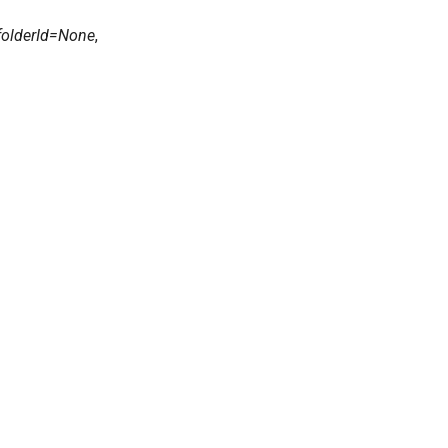
folderId
=
None
,