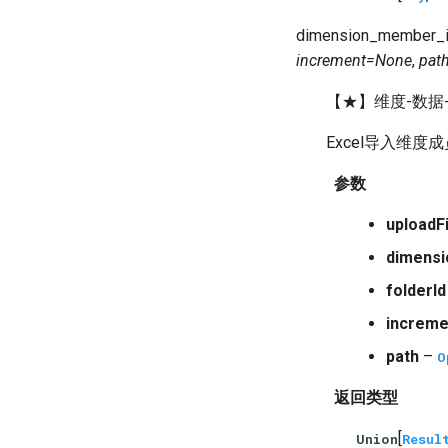
dimension_member_
increment
=
None
,
pat
【★】维度-数据
Excel导入维度成
参数
uploadFi
dimens
folderId
increme
path
–
O
返回类型
[
Union
Resul