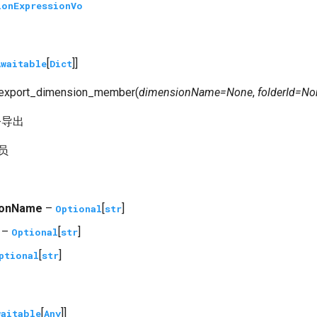
ionExpressionVo
[
]]
Awaitable
Dict
export_dimension_member
(
dimensionName
=
None
,
folderId
=
No
-导出
员
ionName
–
[
]
Optional
str
–
[
]
Optional
str
[
]
ptional
str
[
]]
waitable
Any