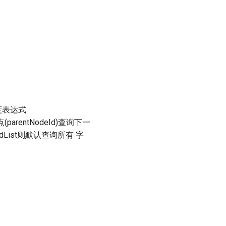
维度表达式
parentNodeId)查询下一
ldList则默认查询所有 字