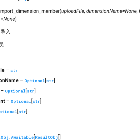
import_dimension_member
(
uploadFile
,
dimensionName
=
None
,
h
=
None
)
-导入
员
le
–
str
ionName
–
[
]
Optional
str
–
[
]
Optional
str
nt
–
[
]
Optional
str
[
]
ptional
str
,
[
]]
tObj
Awaitable
ResultObj