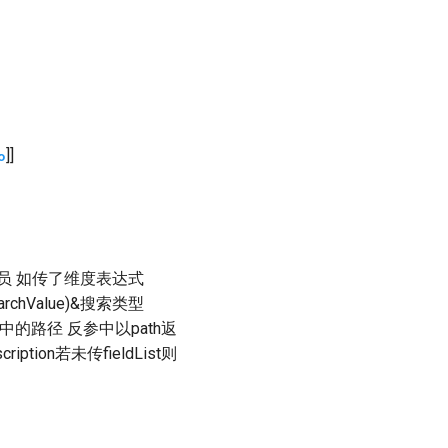
]]
o
度成员 如传了维度表达式
rchValue)&搜索类型
构中的路径 反参中以path返
tion若未传fieldList则