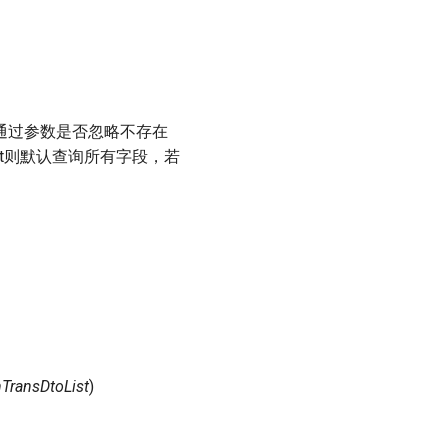
 通过参数是否忽略不存在
ldList则默认查询所有字段，若
TransDtoList
)