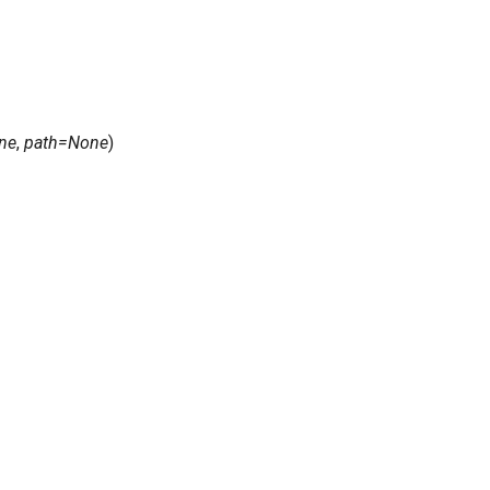
ne
,
path
=
None
)