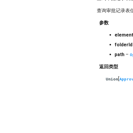
查询审批记录表信
参数
elemen
folderId
path
–
O
返回类型
[
Union
Appro
© Copyright 2021 deepfos-python.
Last updated on 2026 年 07 月 28 日.