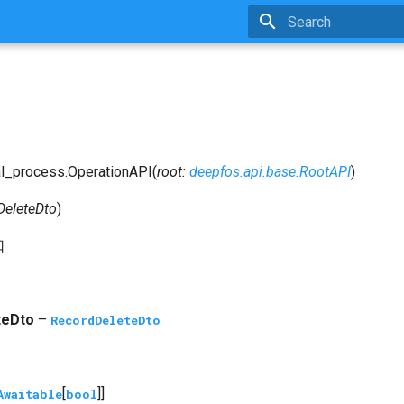
Type to start searchin
al_process.
OperationAPI
(
root
:
deepfos.api.base.RootAPI
)
DeleteDto
)
口
teDto
–
RecordDeleteDto
[
]]
Awaitable
bool