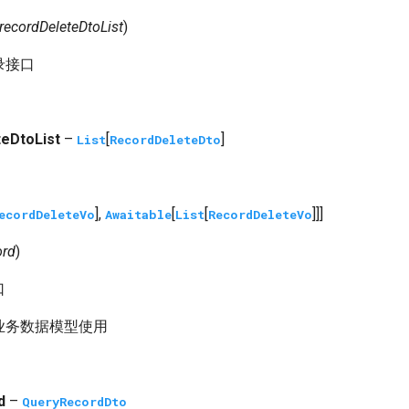
recordDeleteDtoList
)
录接口
eDtoList
–
[
]
List
RecordDeleteDto
],
[
[
]]]
ecordDeleteVo
Awaitable
List
RecordDeleteVo
ord
)
口
业务数据模型使用
d
–
QueryRecordDto