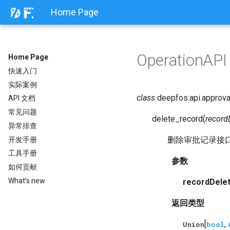
Home Page
OperationAPI
Home Page
快速入门
实际案例
class
deepfos.api.approv
API 文档
常见问题
delete_record
(
record
异常排查
删除审批记录接
开发手册
工具手册
参数
如何贡献
What’s new
recordDele
返回类型
[
,
Union
bool