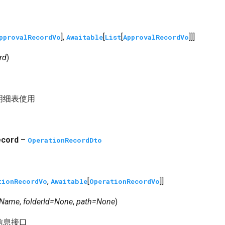
],
[
[
]]]
pprovalRecordVo
Awaitable
List
ApprovalRecordVo
rd
)
明细表使用
ecord
–
OperationRecordDto
,
[
]]
tionRecordVo
Awaitable
OperationRecordVo
tName
,
folderId
=
None
,
path
=
None
)
信息接口