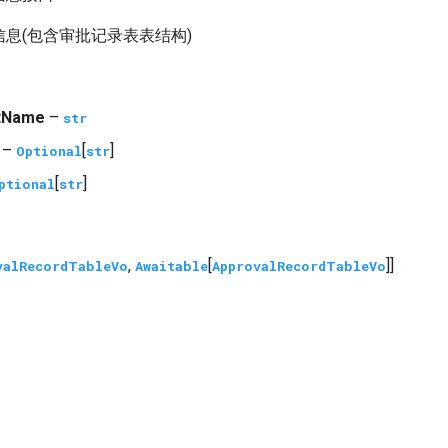
息(包含审批记录表表结构)
tName
–
str
–
[
]
Optional
str
[
]
ptional
str
,
[
]]
valRecordTableVo
Awaitable
ApprovalRecordTableVo